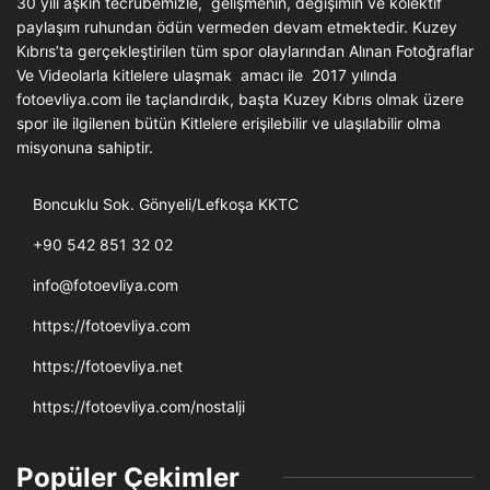
30 yılı aşkın tecrübemizle, gelişmenin, değişimin ve kolektif
paylaşım ruhundan ödün vermeden devam etmektedir. Kuzey
Kıbrıs’ta gerçekleştirilen tüm spor olaylarından Alınan Fotoğraflar
Ve Videolarla kitlelere ulaşmak amacı ile 2017 yılında
fotoevliya.com ile taçlandırdık, başta Kuzey Kıbrıs olmak üzere
spor ile ilgilenen bütün Kitlelere erişilebilir ve ulaşılabilir olma
misyonuna sahiptir.
Boncuklu Sok. Gönyeli/Lefkoşa KKTC
+90 542 851 32 02
info@fotoevliya.com
https://fotoevliya.com
https://fotoevliya.net
https://fotoevliya.com/nostalji
Popüler Çekimler