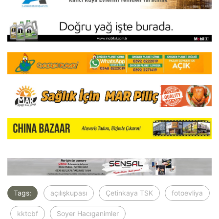
Tags:
açılışkupası
Çetinkaya TSK
fotoevliya
kktcbf
Soyer Hacıganimler