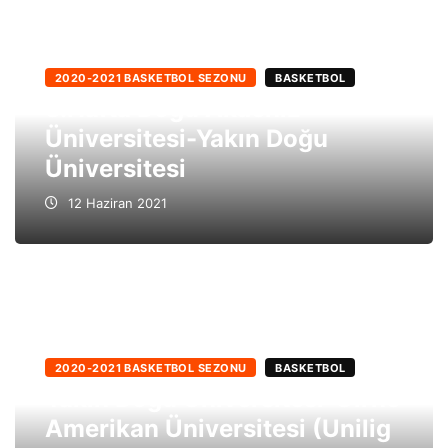
2020-2021 BASKETBOL SEZONU
BASKETBOL
3.Hafta Doğu Akdeniz
Üniversitesi-Yakın Doğu
Üniversitesi
12 Haziran 2021
2020-2021 BASKETBOL SEZONU
BASKETBOL
Yakın Doğu Üniversitesi-Girne
Amerikan Üniversitesi (Unilig