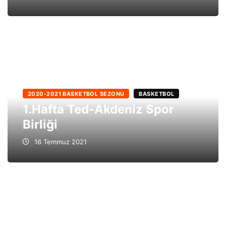
2020-2021 BASKETBOL SEZONU
BASKETBOL
1.Hafta Ted-Akdeniz Spor
Birliği
16 Temmuz 2021