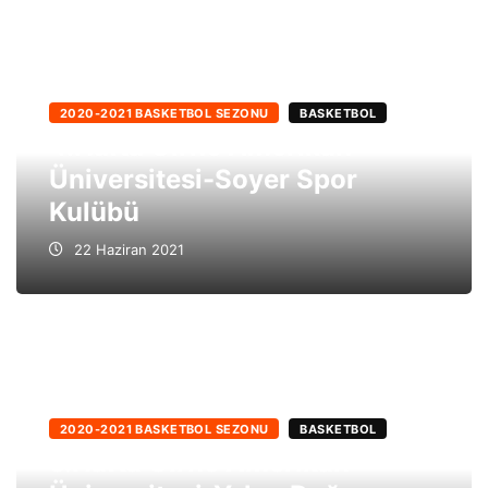
2020-2021 BASKETBOL SEZONU
BASKETBOL
4.Hafta Girne Amerikan
Üniversitesi-Soyer Spor
Kulübü
22 Haziran 2021
2020-2021 BASKETBOL SEZONU
BASKETBOL
5.Hafta Girne Amerikan