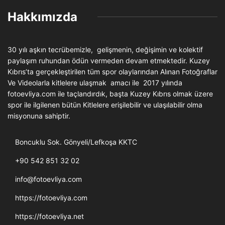
Hakkımızda
30 yılı aşkın tecrübemizle, gelişmenin, değişimin ve kolektif
paylaşım ruhundan ödün vermeden devam etmektedir. Kuzey
Kıbrıs’ta gerçekleştirilen tüm spor olaylarından Alınan Fotoğraflar
Ve Videolarla kitlelere ulaşmak amacı ile 2017 yılında
fotoevliya.com ile taçlandırdık, başta Kuzey Kıbrıs olmak üzere
spor ile ilgilenen bütün Kitlelere erişilebilir ve ulaşılabilir olma
misyonuna sahiptir.
Boncuklu Sok. Gönyeli/Lefkoşa KKTC
+90 542 851 32 02
info@fotoevliya.com
https://fotoevliya.com
https://fotoevliya.net