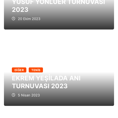
YUSUF YÖNLÜER TURNUVASI
2023
20 Ekim 2023
DIĞER
TENIS
EKREM YEŞİLADA ANI
TURNUVASI 2023
5 Nisan 2023