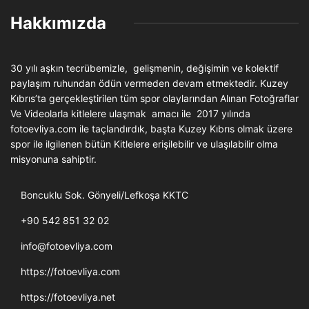
Hakkımızda
30 yılı aşkın tecrübemizle, gelişmenin, değişimin ve kolektif
paylaşım ruhundan ödün vermeden devam etmektedir. Kuzey
Kıbrıs’ta gerçekleştirilen tüm spor olaylarından Alınan Fotoğraflar
Ve Videolarla kitlelere ulaşmak amacı ile 2017 yılında
fotoevliya.com ile taçlandırdık, başta Kuzey Kıbrıs olmak üzere
spor ile ilgilenen bütün Kitlelere erişilebilir ve ulaşılabilir olma
misyonuna sahiptir.
Boncuklu Sok. Gönyeli/Lefkoşa KKTC
+90 542 851 32 02
info@fotoevliya.com
https://fotoevliya.com
https://fotoevliya.net