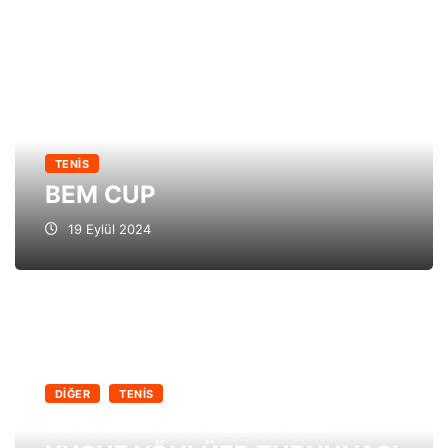
TENIS
BEM CUP
19 Eylül 2024
DIĞER
TENIS
GTK THE COFFEE HANE