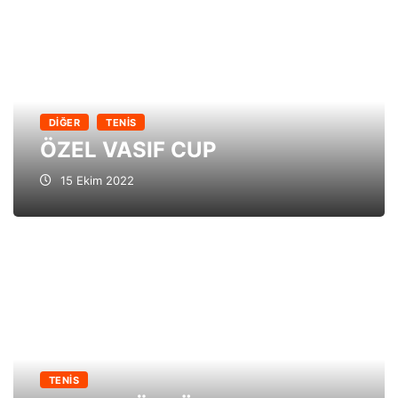
DIĞER
TENIS
ÖZEL VASIF CUP
15 Ekim 2022
TENIS