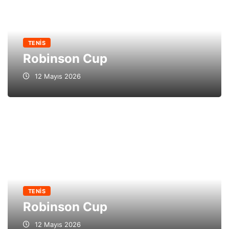
TENIS
Robinson Cup
12 Mayıs 2026
TENIS
Robinson Cup
12 Mayıs 2026