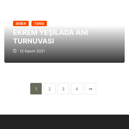
DIĞER
TENIS
EKREM YEŞİLADA ANI
TURNUVASI
12 Kasım 2021
1
2
3
4