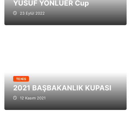
YUSUF YÖNLÜER Cup
23 Eylül 2022
TENIS
2021 BAŞBAKANLIK KUPASI
12 Kasım 2021