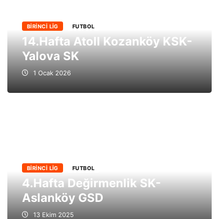
BIRINCI LIG
FUTBOL
14.Hafta Atoll Kozanköy KSK-
Yalova SK
1 Ocak 2026
BIRINCI LIG
FUTBOL
4.Hafta Değirmenlik SK-
Aslanköy GSD
13 Ekim 2025