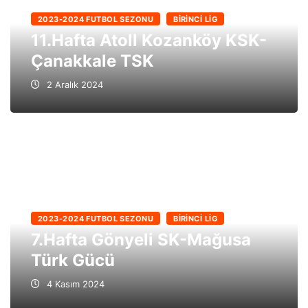
2023-2024 FUTBOL SEZONU
BIRINCI LIG
11.Hafta Atoll Kozanköy KSK-
Çanakkale TSK
2 Aralık 2024
2023-2024 FUTBOL SEZONU
BIRINCI LIG
7.Hafta Gönyeli SK-Mağusa
Türk Gücü
4 Kasım 2024