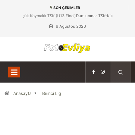
SON ÇEKIMLER
Dumlupınar TSK-Küçük Kaymaklı TSK (U13 Final)
6 Ağustos 2026
Anasayfa
Birinci Lig