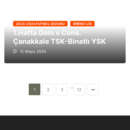
2023-2024 FUTBOL SEZONU
BIRINCI LIG
1.Hafta Dem s Cons.
Çanakkale TSK-Binatlı YSK
12 Mayıs 2024
…
1
2
3
12