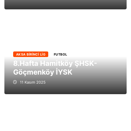
AKSA BIRINCI LIG
FUTBOL
8.Hafta Hamitköy ŞHSK-
Göçmenköy İYSK
11 Kasım 2025