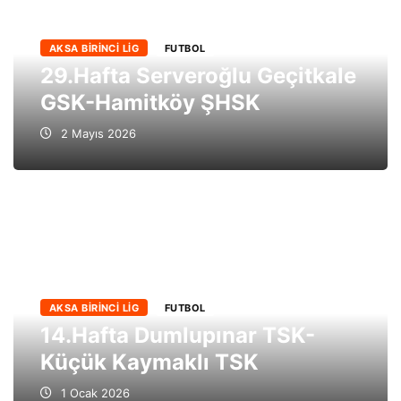
AKSA BIRINCI LIG
FUTBOL
29.Hafta Serveroğlu Geçitkale
GSK-Hamitköy ŞHSK
2 Mayıs 2026
AKSA BIRINCI LIG
FUTBOL
14.Hafta Dumlupınar TSK-
Küçük Kaymaklı TSK
1 Ocak 2026