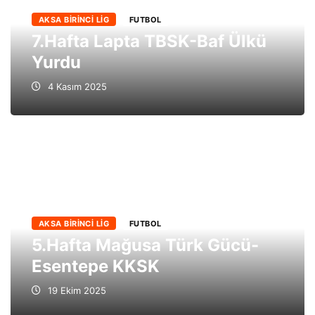
AKSA BIRINCI LIG
FUTBOL
7.Hafta Lapta TBSK-Baf Ülkü
Yurdu
4 Kasım 2025
AKSA BIRINCI LIG
FUTBOL
5.Hafta Mağusa Türk Gücü-
Esentepe KKSK
19 Ekim 2025