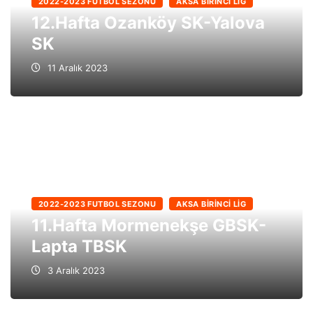
2022-2023 FUTBOL SEZONU
AKSA BIRINCI LIG
12.Hafta Ozanköy SK-Yalova
SK
11 Aralık 2023
2022-2023 FUTBOL SEZONU
AKSA BIRINCI LIG
11.Hafta Mormenekşe GBSK-
Lapta TBSK
3 Aralık 2023