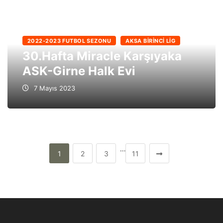
2022-2023 FUTBOL SEZONU
AKSA BIRINCI LIG
30.Hafta Miracle Karşıyaka
ASK-Girne Halk Evi
7 Mayıs 2023
…
1
2
3
11