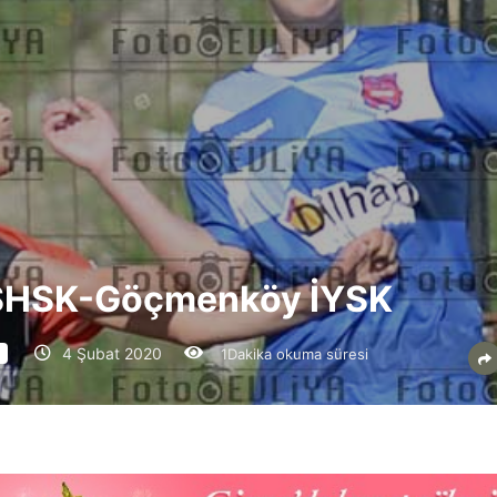
 ŞHSK-Göçmenköy İYSK
4 Şubat 2020
1Dakika okuma süresi