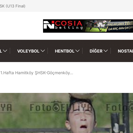
SK (U13 Final)
L
VOLEYBOL
HENTBOL
DIĞER
NOSTAL
1.Hafta Hamitköy ŞHSK-Göçmenköy…