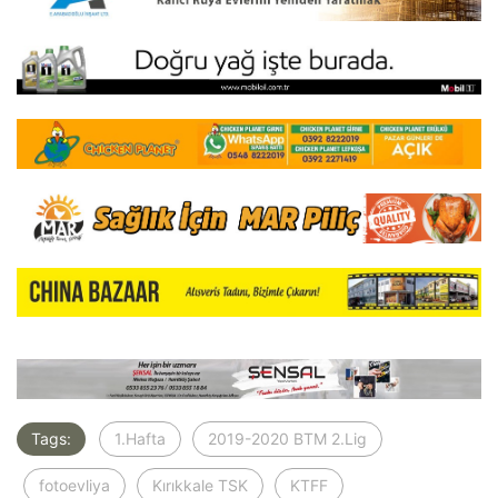
Tags:
1.Hafta
2019-2020 BTM 2.Lig
fotoevliya
Kırıkkale TSK
KTFF