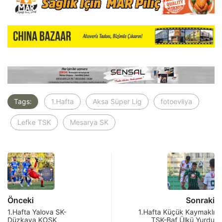
Tags:
1.Hafta
Aksa Süper Lig
fotoevliya
Lefke TSK
Mesarya SK
Önceki
Sonraki
1.Hafta Yalova SK-
1.Hafta Küçük Kaymaklı
Düzkaya KOSK
TSK-Baf Ülkü Yurdu