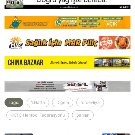
Tags:
1.Hafta
Digem
fotoevliya
KKTC Hentbol Federasyonu
Şahlan