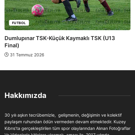
FUTBOL
Dumlupınar TSK-Yeniboğaziçi DSK (U13 Yarı
Final)
28 Temmuz 2026
Hakkımızda
30 yılı aşkın tecrübemizle, gelişmenin, değişimin ve kolektif
paylaşım ruhundan ödün vermeden devam etmektedir. Kuzey
Kıbrıs’ta gerçekleştirilen tüm spor olaylarından Alınan Fotoğraflar
Ve Videolarla kitlelere ulaşmak amacı ile 2017 yılında