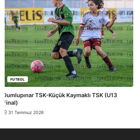
FUTBOL
Dumlupınar TSK-Yeniboğaziçi DSK (U13 Yarı
Final)
28 Temmuz 2026