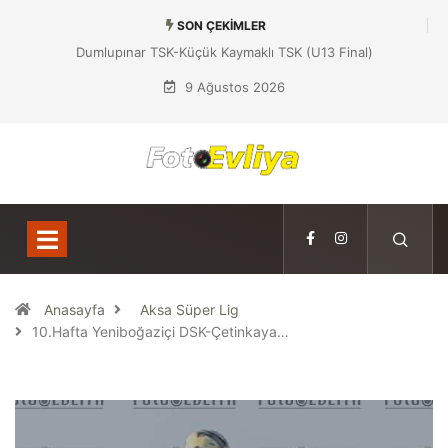
SON ÇEKIMLER
Dumlupınar TSK-Küçük Kaymaklı TSK (U13 Final)
9 Ağustos 2026
Anasayfa
Aksa Süper Lig
10.Hafta Yeniboğaziçi DSK-Çetinkaya…