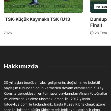
FUTBOL
Dumlupınar TSK-Yeniboğaziçi DSK (U13 Yarı
Final)
28 Temmuz 2026
Hakkımızda
30 yılı aşkın tecrübemizle, gelişmenin, değişimin ve kolektif
paylaşım ruhundan ödün vermeden devam etmektedir. Kuzey
Kıbrıs’ta gerçekleştirilen tüm spor olaylarından Alınan Fotoğraflar
Ve Videolarla kitlelere ulaşmak amacı ile 2017 yılında
fotoevliya.com ile taçlandırdık, başta Kuzey Kıbrıs olmak üzere
spor ile ilgilenen bütün Kitlelere erişilebilir ve ulaşılabilir olma