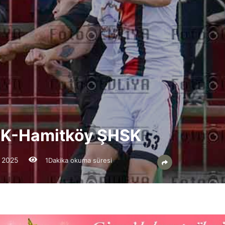
BSK-Hamitköy ŞHSK
k 2025
1Dakika okuma süresi