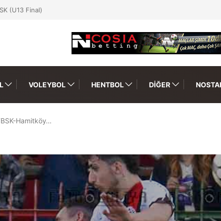
SK (U13 Final)
L
VOLEYBOL
HENTBOL
DIĞER
NOSTAL
 TBSK-Hamitköy…