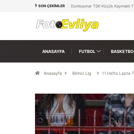
SON ÇEKIMLER
Dumlupınar TSK-Küçük Kaymaklı T
ANASAYFA
FUTBOL
BASKETBO
Anasayfa
Birinci Lig
11.Hafta Lapta