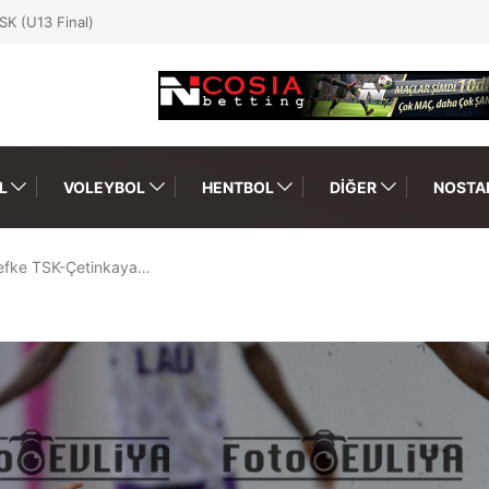
SK (U13 Final)
L
VOLEYBOL
HENTBOL
DIĞER
NOSTAL
Lefke TSK-Çetinkaya…