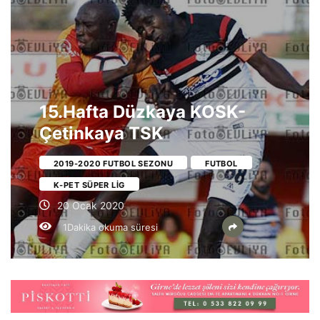
15.Hafta Düzkaya KOSK-
Çetinkaya TSK
2019-2020 FUTBOL SEZONU
FUTBOL
K-PET SÜPER LIG
20 Ocak 2020
1Dakika okuma süresi