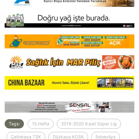
Tags:
15.Hafta
2019-2020 K-pet Süper Lig
Çetinkaya TSK
Düzkaya KOSK
fotoevliya