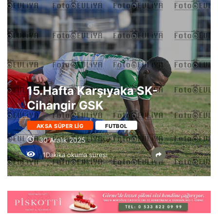
15.Hafta Karşıyaka SK-
Cihangir GSK
AKSA SÜPER LIG
FUTBOL
30 Aralık 2025
1Dakika okuma süresi