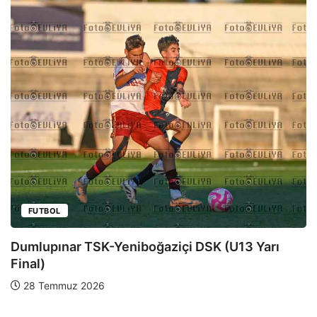
FUTBOL
Dumlupınar TSK-Yeniboğaziçi DSK (U13 Yarı
inal)
F
28 Temmuz 2026