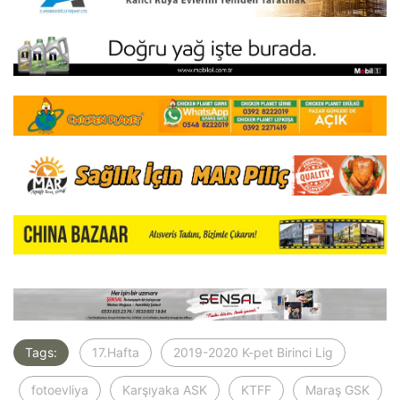
Tags:
17.Hafta
2019-2020 K-pet Birinci Lig
fotoevliya
Karşıyaka ASK
KTFF
Maraş GSK