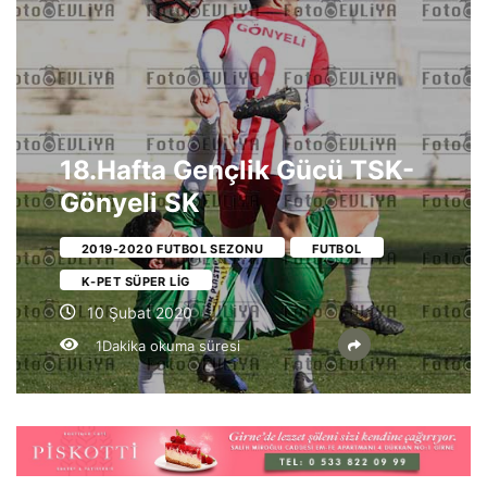
18.Hafta Gençlik Gücü TSK-
Gönyeli SK
2019-2020 FUTBOL SEZONU
FUTBOL
K-PET SÜPER LIG
10 Şubat 2020
1Dakika okuma süresi