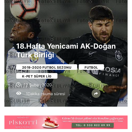
18.Hafta Yenicami AK-Doğan
Türk Birliği
2019-2020 FUTBOL SEZONU
FUTBOL
K-PET SÜPER LIG
12 Şubat 2020
1Dakika okuma süresi