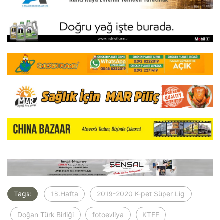
Tags:
18.Hafta
2019-2020 K-pet Süper Lig
Doğan Türk Birliği
fotoevliya
KTFF