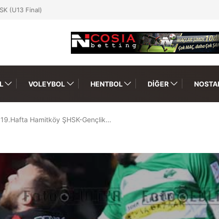
SK (U13 Final)
L
VOLEYBOL
HENTBOL
DIĞER
NOSTAL
19.Hafta Hamitköy ŞHSK-Gençlik…