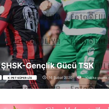
y ŞHSK-Gençlik Gücü TSK
16 Şubat 2020
1Dakika okuma 
K-PET SÜPER LIG