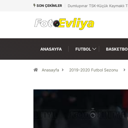
SON ÇEKIMLER
Dumlupınar TSK-Küçük Kaymaklı T
ANASAYFA
FUTBOL
BASKETBO
Anasayfa
2019-2020 Futbol Sezonu