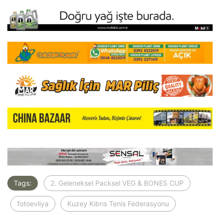
Tags:
2. Geleneksel Packsel VEG & BONES CUP
fotoevliya
Kuzey Kıbrıs Tenis Federasyonu