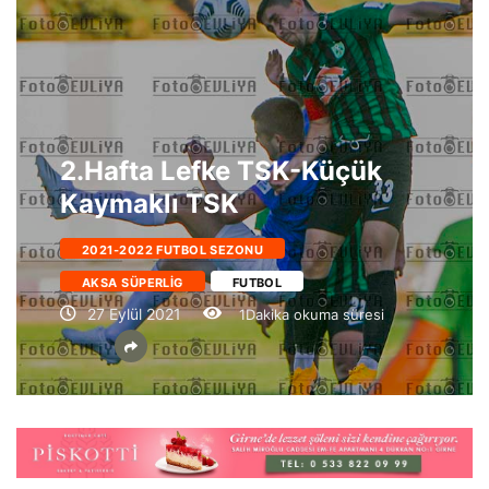
2.Hafta Lefke TSK-Küçük
Kaymaklı TSK
2021-2022 FUTBOL SEZONU
AKSA SÜPERLIG
FUTBOL
27 Eylül 2021
1Dakika okuma süresi