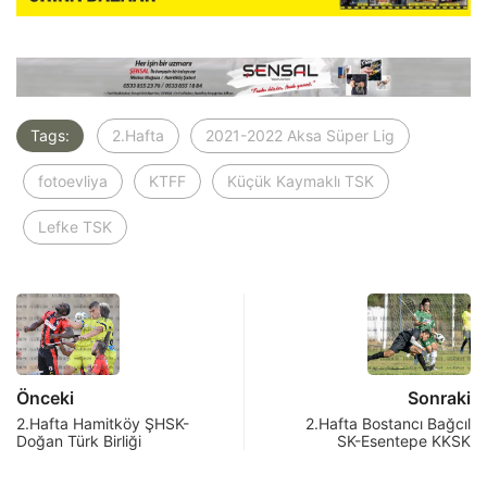
Tags:
2.Hafta
2021-2022 Aksa Süper Lig
fotoevliya
KTFF
Küçük Kaymaklı TSK
Lefke TSK
Önceki
Sonraki
2.Hafta Hamitköy ŞHSK-
2.Hafta Bostancı Bağcıl
Doğan Türk Birliği
SK-Esentepe KKSK