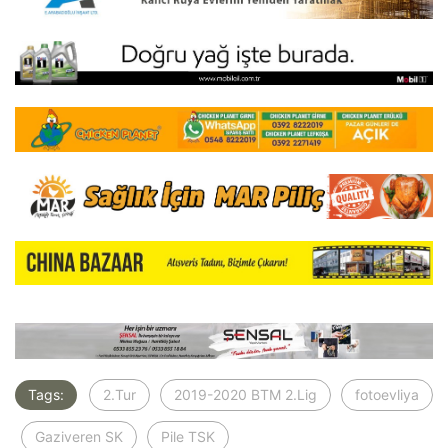
Tags:
2.Tur
2019-2020 BTM 2.Lig
fotoevliya
Gaziveren SK
Pile TSK