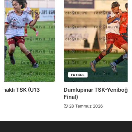
FUTBOL
Dumlupınar TSK-Yeniboğaziçi DSK (U13 Yarı
Final)
28 Temmuz 2026