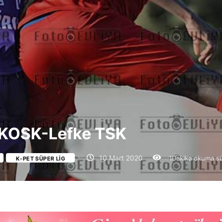
 KOSK-Lefke TSK
10 Mart 2020
1Dakika okuma sü
K-PET SÜPER LIG