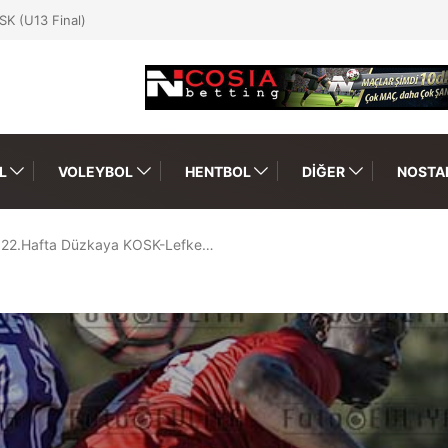
SK (U13 Final)
L
VOLEYBOL
HENTBOL
DIĞER
NOSTAL
22.Hafta Düzkaya KOSK-Lefke…