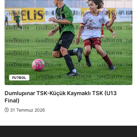
FUTBOL
Dumlupınar TSK-Yeniboğaziçi DSK (U13 Yarı
Final)
28 Temmuz 2026