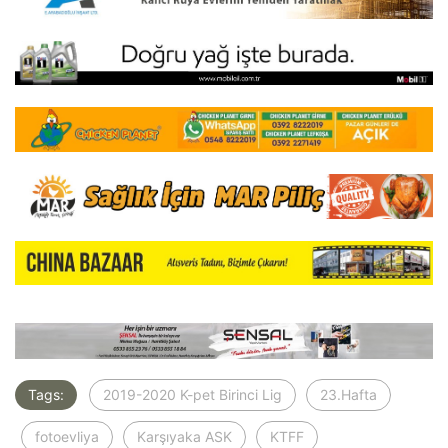
Tags:
2019-2020 K-pet Birinci Lig
23.Hafta
fotoevliya
Karşıyaka ASK
KTFF