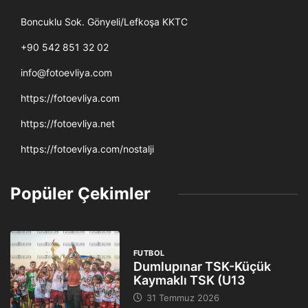
Boncuklu Sok. Gönyeli/Lefkoşa KKTC
+90 542 851 32 02
info@fotoevliya.com
https://fotoevliya.com
https://fotoevliya.net
https://fotoevliya.com/nostalji
Popüler Çekimler
FUTBOL
Dumlupınar TSK-Küçük
Kaymaklı TSK (U13
31 Temmuz 2026