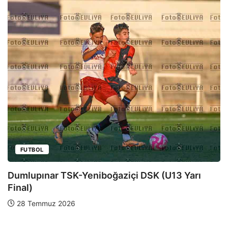
TBOL
FU
upınar TSK-Yeniboğaziçi DSK (U13 Yarı
Duml
)
Final
Temmuz 2026
31 