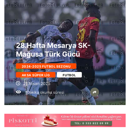
28.Hafta Mesarya SK-
Mağusa Türk Gücü
2024-2025 FUTBOL SEZONU
AKSA SÜPER LIG
FUTBOL
21 Nisan 2025
1Dakika okuma süresi