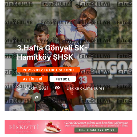
3.Hafta Gönyeli SK-
Hamitköy ŞHSK
2021-2022 FUTBOL SEZONU
A2 LIGLERI
FUTBOL
2 Ekim 2021
1Dakika okuma süresi