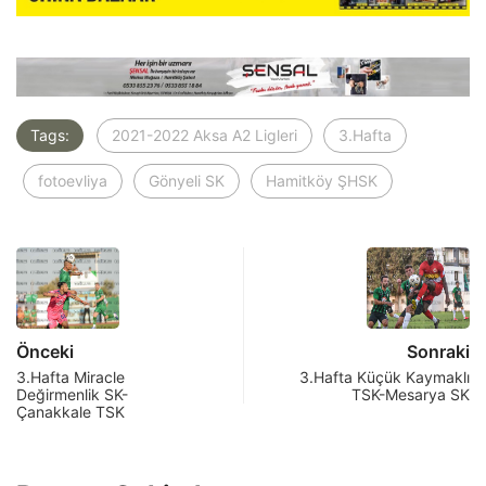
Tags:
2021-2022 Aksa A2 Ligleri
3.Hafta
fotoevliya
Gönyeli SK
Hamitköy ŞHSK
Önceki
Sonraki
3.Hafta Miracle
3.Hafta Küçük Kaymaklı
Değirmenlik SK-
TSK-Mesarya SK
Çanakkale TSK