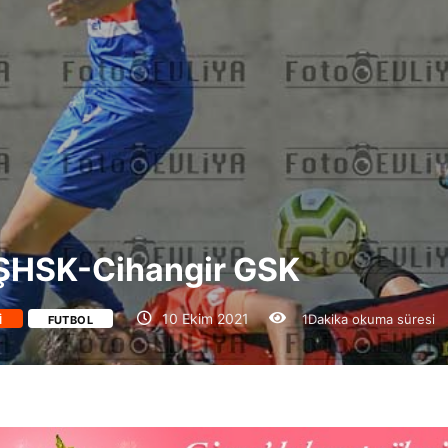
 ŞHSK-Cihangir GSK
10 Ekim 2021
1Dakika okuma süresi
I
FUTBOL