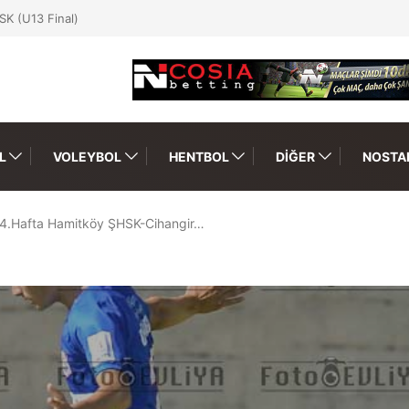
SK (U13 Final)
L
VOLEYBOL
HENTBOL
DIĞER
NOSTAL
4.Hafta Hamitköy ŞHSK-Cihangir…