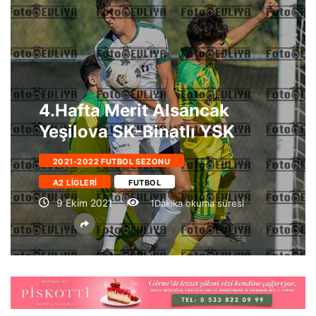
4.Hafta Merit Alsancak
Yeşilova SK-Binatlı YSK
2021-2022 FUTBOL SEZONU
A2 LIGLERI
FUTBOL
9 Ekim 2021
1Dakika okuma süresi