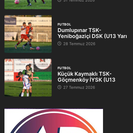
31 Temmuz 2026
FUTBOL
Dumlupınar TSK-
Yeniboğaziçi DSK (U13 Yarı
28 Temmuz 2026
FUTBOL
Küçük Kaymaklı TSK-
Göçmenköy İYSK (U13
27 Temmuz 2026