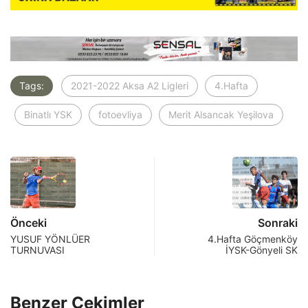
Tags:
2021-2022 Aksa A2 Ligleri
4.Hafta
Binatlı YSK
fotoevliya
Merit Alsancak Yeşilova
Önceki
Sonraki
YUSUF YÖNLÜER
4.Hafta Göçmenköy
TURNUVASI
İYSK-Gönyeli SK
Benzer Çekimler