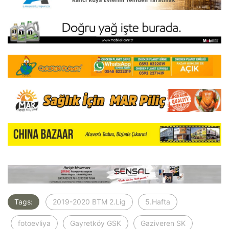
Tags:
2019-2020 BTM 2.Lig
5.Hafta
fotoevliya
Gayretköy GSK
Gaziveren SK