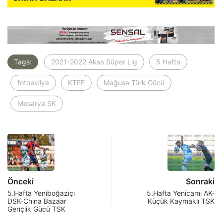
Tags:
2021-2022 Aksa Süper Lig
5.Hafta
fotoevliya
KTFF
Mağusa Türk Gücü
Mesarya SK
Önceki
Sonraki
5.Hafta Yeniboğaziçi
5.Hafta Yenicami AK-
DSK-China Bazaar
Küçük Kaymaklı TSK
Gençlik Gücü TSK