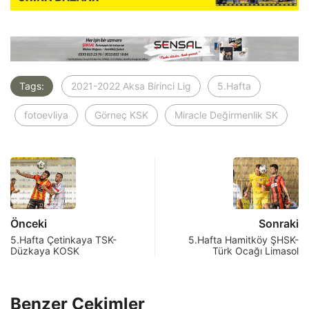
Tags:
2021-2022 Aksa Birinci Lig
5.Hafta
fotoevliya
Görneç KSK
Miracle Değirmenlik SK
Önceki
Sonraki
5.Hafta Çetinkaya TSK-
5.Hafta Hamitköy ŞHSK-
Düzkaya KOSK
Türk Ocağı Limasol
Benzer Çekimler