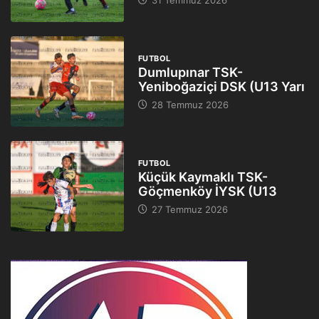
31 Temmuz 2026
FUTBOL
Dumlupınar TSK-
Yeniboğaziçi DSK (U13 Yarı
28 Temmuz 2026
FUTBOL
Küçük Kaymaklı TSK-
Göçmenköy İYSK (U13
27 Temmuz 2026