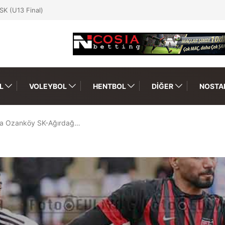
SK (U13 Final)
L
VOLEYBOL
HENTBOL
DIĞER
NOSTAL
ta Ozanköy SK-Ağırdağ…