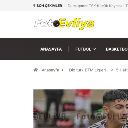
SON ÇEKIMLER
Dumlupınar TSK-Küçük Kaymaklı T
ANASAYFA
FUTBOL
BASKETBO
Anasayfa
Digiturk BTM Ligleri
5.Haf