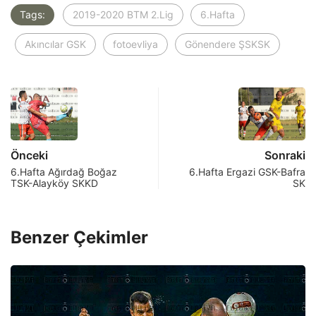
Tags:
2019-2020 BTM 2.Lig
6.Hafta
Akıncılar GSK
fotoevliya
Gönendere ŞSKSK
Önceki
Sonraki
6.Hafta Ağırdağ Boğaz
6.Hafta Ergazi GSK-Bafra
TSK-Alayköy SKKD
SK
Benzer Çekimler