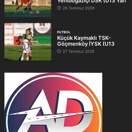
Yeniboğaziçi DSK (U13 Yarı
28 Temmuz 2026
FUTBOL
Küçük Kaymaklı TSK-
Göçmenköy İYSK (U13
27 Temmuz 2026