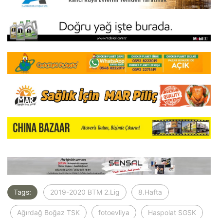
Tags:
2019-2020 BTM 2.Lig
8.Hafta
Ağırdağ Boğaz TSK
fotoevliya
Haspolat SGSK