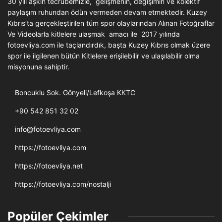
30 yılı aşkın tecrübemizle, gelişmenin, değişimin ve kolektif
paylaşım ruhundan ödün vermeden devam etmektedir. Kuzey
Kıbrıs’ta gerçekleştirilen tüm spor olaylarından Alınan Fotoğraflar
Ve Videolarla kitlelere ulaşmak amacı ile 2017 yılında
fotoevliya.com ile taçlandırdık, başta Kuzey Kıbrıs olmak üzere
spor ile ilgilenen bütün Kitlelere erişilebilir ve ulaşılabilir olma
misyonuna sahiptir.
Boncuklu Sok. Gönyeli/Lefkoşa KKTC
+90 542 851 32 02
info@fotoevliya.com
https://fotoevliya.com
https://fotoevliya.net
https://fotoevliya.com/nostalji
Popüler Çekimler