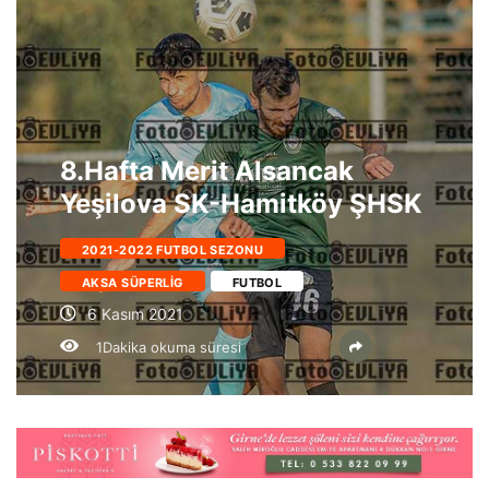
8.Hafta Merit Alsancak
Yeşilova SK-Hamitköy ŞHSK
2021-2022 FUTBOL SEZONU
AKSA SÜPERLIG
FUTBOL
6 Kasım 2021
1Dakika okuma süresi