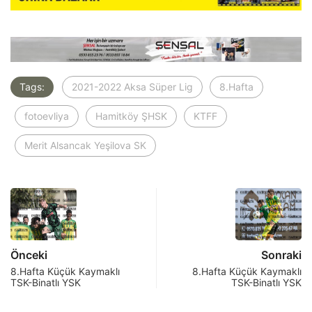
Tags:
2021-2022 Aksa Süper Lig
8.Hafta
fotoevliya
Hamitköy ŞHSK
KTFF
Merit Alsancak Yeşilova SK
Önceki
Sonraki
8.Hafta Küçük Kaymaklı
8.Hafta Küçük Kaymaklı
TSK-Binatlı YSK
TSK-Binatlı YSK