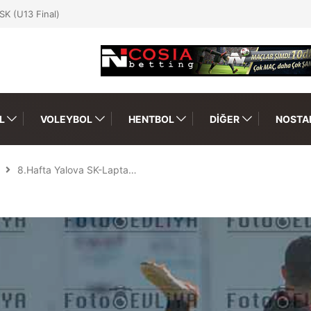
SK (U13 Final)
L
VOLEYBOL
HENTBOL
DIĞER
NOSTAL
8.Hafta Yalova SK-Lapta…