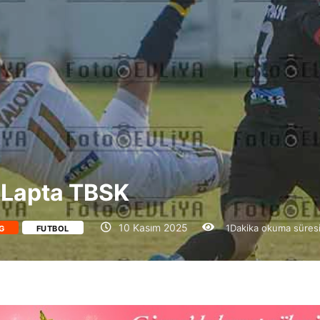
-Lapta TBSK
10 Kasım 2025
1Dakika okuma süres
IG
FUTBOL