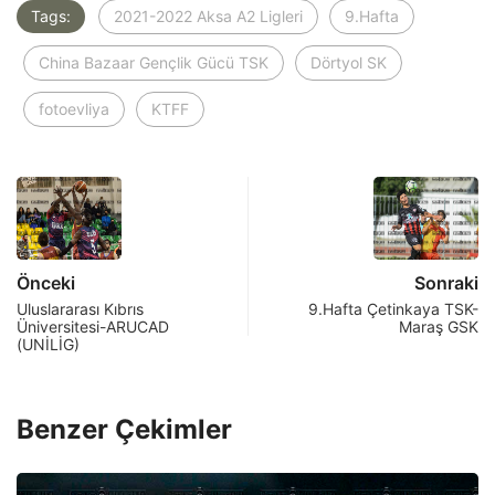
Tags:
2021-2022 Aksa A2 Ligleri
9.Hafta
China Bazaar Gençlik Gücü TSK
Dörtyol SK
fotoevliya
KTFF
Önceki
Sonraki
Uluslararası Kıbrıs
9.Hafta Çetinkaya TSK-
Üniversitesi-ARUCAD
Maraş GSK
(UNİLİG)
Benzer Çekimler