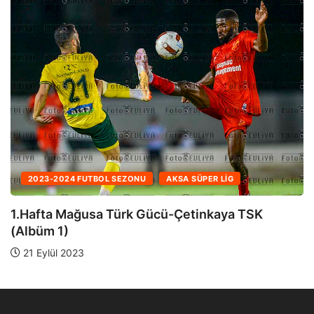
2024-2025 FUTBO
L SEZONU
AKSA SÜPER LIG
28.Hafta Lapta
 Türk Gücü-Çetinkaya TSK
19 Nisan 2025