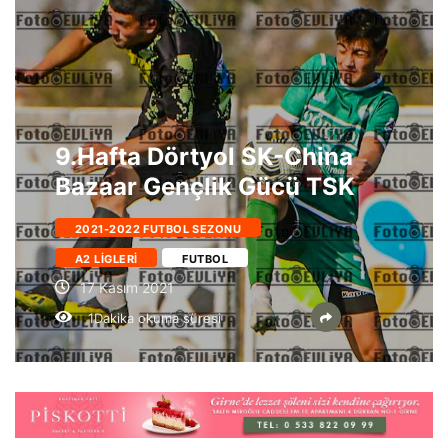
9.Hafta Dörtyol SK-China
Bazaar Gençlik Gücü TSK
2021-2022 FUTBOL SEZONU
A2 LIGLERI
FUTBOL
17 Kasım 2021
1Dakika okuma süresi