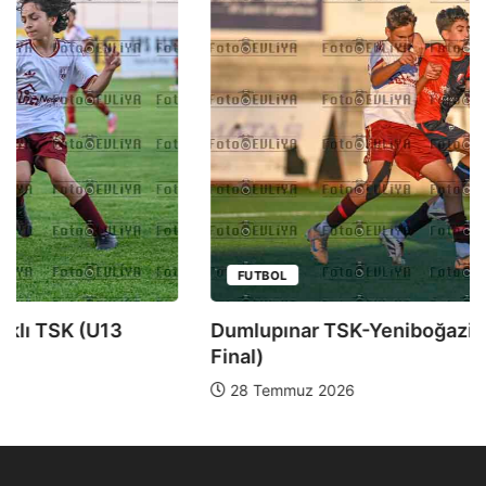
FUTBOL
Dumlupınar TSK-Yeniboğaziçi DSK (U13 Yarı
Final)
28 Temmuz 2026