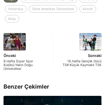
fotoevliya
Girne Amerikan Üniversitesi
kktcbf
Koop
Önceki
Sonraki
8.Hafta Soyer Spor
16.Hafta Gençlik Gücü
Kulübü-Yakın Doğu
TSK-Küçük Kaymaklı TSK
Üniversitesi
Benzer Çekimler