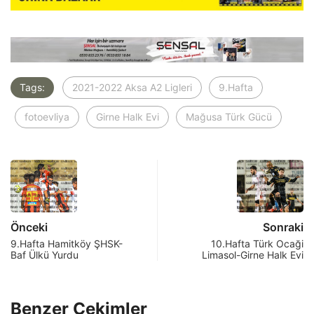
Tags:
2021-2022 Aksa A2 Ligleri
9.Hafta
fotoevliya
Girne Halk Evi
Mağusa Türk Gücü
Önceki
Sonraki
9.Hafta Hamitköy ŞHSK-
10.Hafta Türk Ocaği
Baf Ülkü Yurdu
Limasol-Girne Halk Evi
Benzer Çekimler