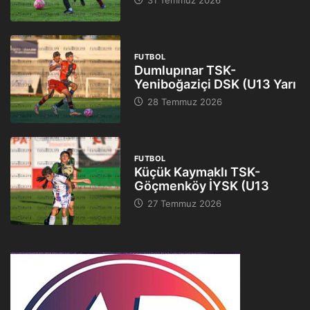
31 Temmuz 2026
FUTBOL
Dumlupınar TSK-
Yeniboğaziçi DSK (U13 Yarı
28 Temmuz 2026
FUTBOL
Küçük Kaymaklı TSK-
Göçmenköy İYSK (U13
27 Temmuz 2026