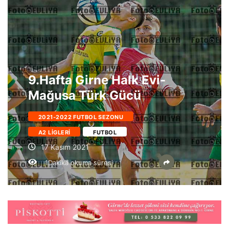
9.Hafta Girne Halk Evi-
Mağusa Türk Gücü
2021-2022 FUTBOL SEZONU
A2 LIGLERI
FUTBOL
17 Kasım 2021
1Dakika okuma süresi