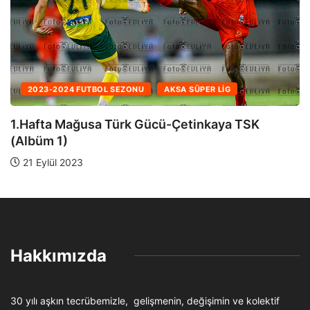
2024-202
4 FUTBOL SEZONU
AKSA SÜPER LIG
28.Hafta
Mağusa Türk Gücü-Çetinkaya TSK
19 Nisan 
2023
Hakkımızda
30 yılı aşkın tecrübemizle, gelişmenin, değişimin ve kolektif