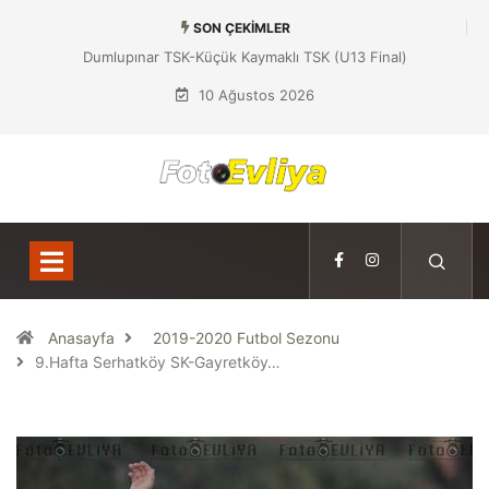
SON ÇEKIMLER
klı TSK (U13 Final)
Dumlupınar TSK-Yeniboğaziçi DSK (U13 Yarı
Final)
10 Ağustos 2026
Anasayfa
2019-2020 Futbol Sezonu
9.Hafta Serhatköy SK-Gayretköy…