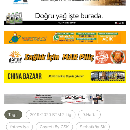
Tags:
2019-2020 BTM 2.Lig
9.Hafta
fotoevliya
Gayretköy GSK
Serhatköy SK