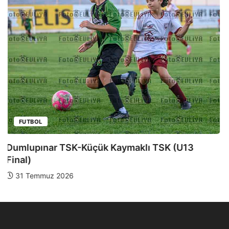
FUTBOL
Dumlupınar TSK-Yeniboğaziçi DSK (U13 Yarı
Final)
28 Temmuz 2026