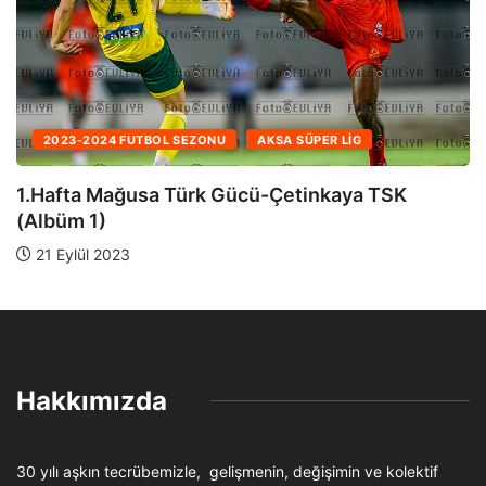
2024-2025 FUTBOL SEZONU
A2 LIGLE
PER LIG
28.Hafta Lapta TBSK-Küçük Ka
inkaya TSK
19 Nisan 2025
Hakkımızda
30 yılı aşkın tecrübemizle, gelişmenin, değişimin ve kolektif