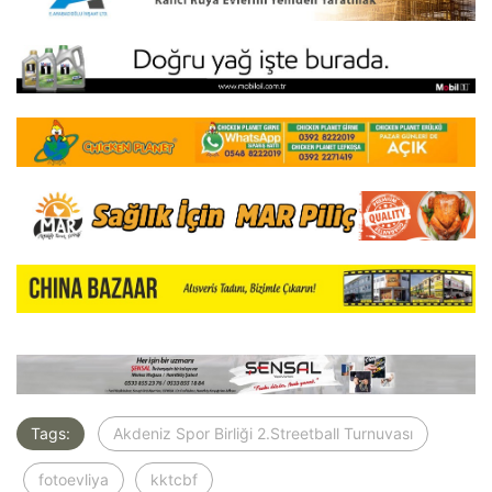
Tags:
Akdeniz Spor Birliği 2.Streetball Turnuvası
fotoevliya
kktcbf