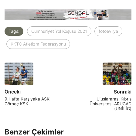
Tags:
Cumhuriyet Yol Koşusu 2021
fotoevliya
KKTC Atletizm Federasyonu
Önceki
Sonraki
9.Hafta Karşıyaka ASK-
Uluslararası Kıbrıs
Görneç KSK
Üniversitesi-ARUCAD
(UNİLİG)
Benzer Çekimler